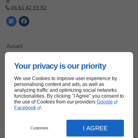
06 61 42 93 92
Accueil
Contactez-nous
Your privacy is our priority
Mentions légales
Plan du site
We use Cookies to improve user experience by
personalising content and ads, as well as
analyzing traffic and optimizing social networks
functionalities. By clicking "I Agree" you consent to
Haut de page
the use of Cookies from our providers
Google
Facebook
.
I AGREE
Customize