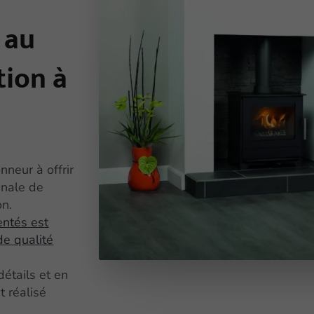
 au
tion à
neur à offrir
anale de
on.
entés est
de qualité
détails et en
t réalisé