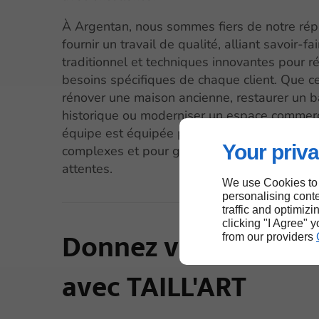
À Argentan, nous sommes fiers de notre rép
fournir un travail de qualité, alliant savoir-fai
traditionnel et techniques innovantes pour 
besoins spécifiques de chaque client. Que ce
rénover une maison ancienne, restaurer un 
historique ou moderniser un espace commerci
équipe est équipée pour relever les défis le
Your priva
complexes et pour garantir des résultats à l
attentes.
We use Cookies to
personalising conte
traffic and optimizi
clicking "I Agree" 
Donnez vie à vos pr
from our providers
avec TAILL'ART