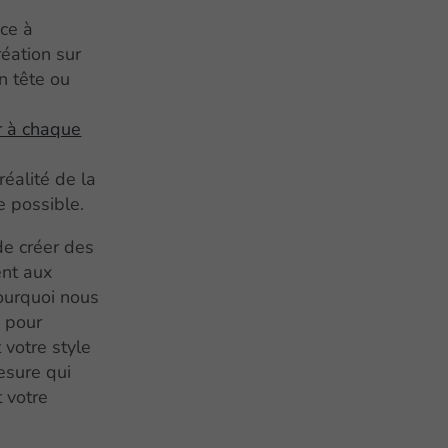
nce à
éation sur
n tête ou
r à chaque
réalité de la
e possible.
de créer des
ent aux
pourquoi nous
s pour
 votre style
esure qui
t votre