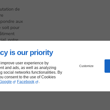
utation de
re
répondre aux
 soit pour
bâtiment
al, notre
s plus
cy is our priority
a hauteur des
 improve user experience by
Customize
nt and ads, as well as analyzing
ng social networks functionalities. By
you consent to the use of Cookies
ojets
Google
Facebook
.