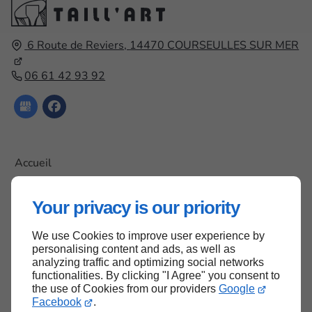
6 Route de Reviers,
14470
COURSEULLES SUR MER
06 61 42 93 92
Accueil
Contactez-nous
Your privacy is our priority
Mentions légales
Plan du site
We use Cookies to improve user experience by
personalising content and ads, as well as
analyzing traffic and optimizing social networks
functionalities. By clicking "I Agree" you consent to
Haut de page
the use of Cookies from our providers
Google
Facebook
.